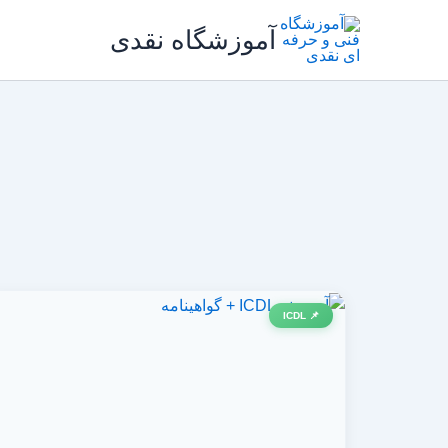
رش
آموزشگاه نقدی
ه
حتوا
📌 ICDL