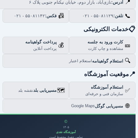
📍
نازی‌آباد، بازار دوم، خیابان نیکنام جنوبی پلاک ۶
آدرس:
📠
📞
۰۲۱ - ۵۵۰۸۱۱۴۲
فکس:
۰۲۱ - ۵۵۰۸۱۱۲۹
تلفن:

خدمات الکترونیکی
پرداخت گواهینامه
کارت ورود به جلسه
💰
🎫
پرداخت آنلاین
مشاهده و چاپ کارت
🔍
استعلام گواهینامه
استعلام اعتبار

موقعیت آموزشگاه
استعلام آموزشگاه
🗺️
✅
مسیریابی بلد
نقشه بلد
سازمان فنی و حرفه‌ای
🌐
مسیریابی گوگل
Google Maps
©
۱۴۰۵
آموزشگاه نقدی
تمامی حقوق محفوظ است