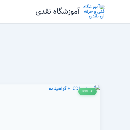
رش
آموزشگاه نقدی
ه
حتوا
📌 ICDL