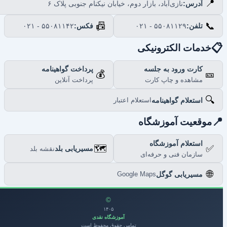
📍
نازی‌آباد، بازار دوم، خیابان نیکنام جنوبی پلاک ۶
آدرس:
📠
📞
۰۲۱ - ۵۵۰۸۱۱۴۲
فکس:
۰۲۱ - ۵۵۰۸۱۱۲۹
تلفن:

خدمات الکترونیکی
پرداخت گواهینامه
کارت ورود به جلسه
💰
🎫
پرداخت آنلاین
مشاهده و چاپ کارت
🔍
استعلام گواهینامه
استعلام اعتبار

موقعیت آموزشگاه
استعلام آموزشگاه
🗺️
✅
مسیریابی بلد
نقشه بلد
سازمان فنی و حرفه‌ای
🌐
مسیریابی گوگل
Google Maps
©
۱۴۰۵
آموزشگاه نقدی
تمامی حقوق محفوظ است