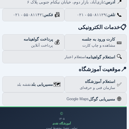
📍
نازی‌آباد، بازار دوم، خیابان نیکنام جنوبی پلاک ۶
آدرس:
📠
📞
۰۲۱ - ۵۵۰۸۱۱۴۲
فکس:
۰۲۱ - ۵۵۰۸۱۱۲۹
تلفن:

خدمات الکترونیکی
پرداخت گواهینامه
کارت ورود به جلسه
💰
🎫
پرداخت آنلاین
مشاهده و چاپ کارت
🔍
استعلام گواهینامه
استعلام اعتبار

موقعیت آموزشگاه
استعلام آموزشگاه
🗺️
✅
مسیریابی بلد
نقشه بلد
سازمان فنی و حرفه‌ای
🌐
مسیریابی گوگل
Google Maps
©
۱۴۰۵
آموزشگاه نقدی
تمامی حقوق محفوظ است