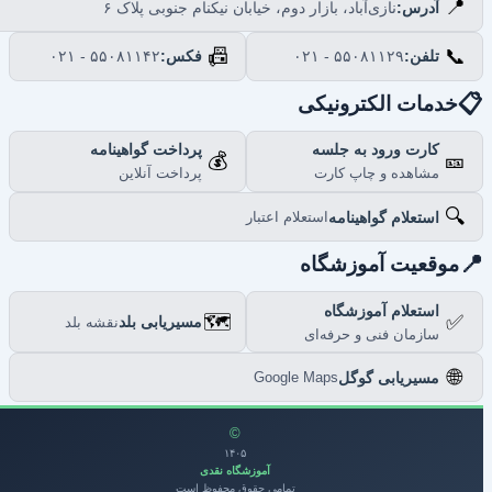
📍
نازی‌آباد، بازار دوم، خیابان نیکنام جنوبی پلاک ۶
آدرس:
📠
📞
۰۲۱ - ۵۵۰۸۱۱۴۲
فکس:
۰۲۱ - ۵۵۰۸۱۱۲۹
تلفن:

خدمات الکترونیکی
پرداخت گواهینامه
کارت ورود به جلسه
💰
🎫
پرداخت آنلاین
مشاهده و چاپ کارت
🔍
استعلام گواهینامه
استعلام اعتبار

موقعیت آموزشگاه
استعلام آموزشگاه
🗺️
✅
مسیریابی بلد
نقشه بلد
سازمان فنی و حرفه‌ای
🌐
مسیریابی گوگل
Google Maps
©
۱۴۰۵
آموزشگاه نقدی
تمامی حقوق محفوظ است