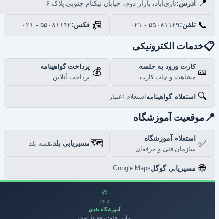
📍
نازی‌آباد، بازار دوم، خیابان نیکنام جنوبی پلاک ۶
آدرس:
📠
📞
۰۲۱ - ۵۵۰۸۱۱۴۲
فکس:
۰۲۱ - ۵۵۰۸۱۱۲۹
تلفن:

خدمات الکترونیکی
پرداخت گواهینامه
کارت ورود به جلسه
💰
🎫
پرداخت آنلاین
مشاهده و چاپ کارت
🔍
استعلام گواهینامه
استعلام اعتبار

موقعیت آموزشگاه
استعلام آموزشگاه
🗺️
✅
مسیریابی بلد
نقشه بلد
سازمان فنی و حرفه‌ای
🌐
مسیریابی گوگل
Google Maps
©
۱۴۰۵
آموزشگاه نقدی
تمامی حقوق محفوظ است