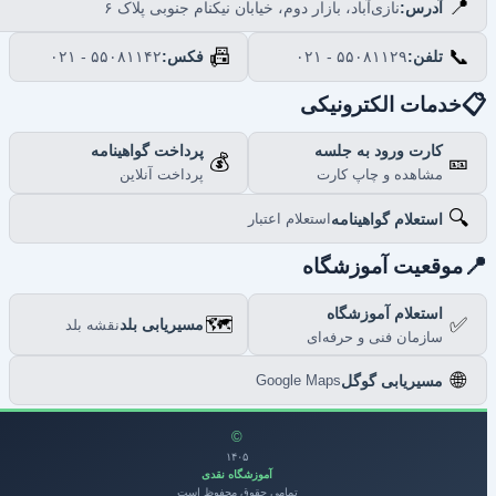
📍
نازی‌آباد، بازار دوم، خیابان نیکنام جنوبی پلاک ۶
آدرس:
📠
📞
۰۲۱ - ۵۵۰۸۱۱۴۲
فکس:
۰۲۱ - ۵۵۰۸۱۱۲۹
تلفن:

خدمات الکترونیکی
پرداخت گواهینامه
کارت ورود به جلسه
💰
🎫
پرداخت آنلاین
مشاهده و چاپ کارت
🔍
استعلام گواهینامه
استعلام اعتبار

موقعیت آموزشگاه
استعلام آموزشگاه
🗺️
✅
مسیریابی بلد
نقشه بلد
سازمان فنی و حرفه‌ای
🌐
مسیریابی گوگل
Google Maps
©
۱۴۰۵
آموزشگاه نقدی
تمامی حقوق محفوظ است