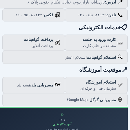
📍
نازی‌آباد، بازار دوم، خیابان نیکنام جنوبی پلاک ۶
آدرس:
📠
📞
۰۲۱ - ۵۵۰۸۱۱۴۲
فکس:
۰۲۱ - ۵۵۰۸۱۱۲۹
تلفن:

خدمات الکترونیکی
پرداخت گواهینامه
کارت ورود به جلسه
💰
🎫
پرداخت آنلاین
مشاهده و چاپ کارت
🔍
استعلام گواهینامه
استعلام اعتبار

موقعیت آموزشگاه
استعلام آموزشگاه
🗺️
✅
مسیریابی بلد
نقشه بلد
سازمان فنی و حرفه‌ای
🌐
مسیریابی گوگل
Google Maps
©
۱۴۰۵
آموزشگاه نقدی
تمامی حقوق محفوظ است