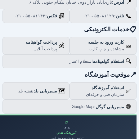
📍
نازی‌آباد، بازار دوم، خیابان نیکنام جنوبی پلاک ۶
آدرس:
📠
📞
۰۲۱ - ۵۵۰۸۱۱۴۲
فکس:
۰۲۱ - ۵۵۰۸۱۱۲۹
تلفن:

خدمات الکترونیکی
پرداخت گواهینامه
کارت ورود به جلسه
💰
🎫
پرداخت آنلاین
مشاهده و چاپ کارت
🔍
استعلام گواهینامه
استعلام اعتبار

موقعیت آموزشگاه
استعلام آموزشگاه
🗺️
✅
مسیریابی بلد
نقشه بلد
سازمان فنی و حرفه‌ای
🌐
مسیریابی گوگل
Google Maps
©
۱۴۰۵
آموزشگاه نقدی
تمامی حقوق محفوظ است