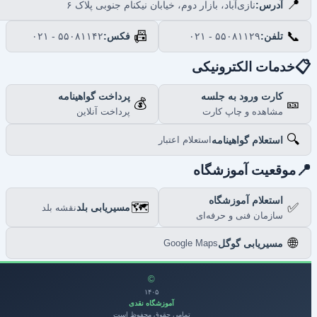
📍
نازی‌آباد، بازار دوم، خیابان نیکنام جنوبی پلاک ۶
آدرس:
📠
📞
۰۲۱ - ۵۵۰۸۱۱۴۲
فکس:
۰۲۱ - ۵۵۰۸۱۱۲۹
تلفن:

خدمات الکترونیکی
پرداخت گواهینامه
کارت ورود به جلسه
💰
🎫
پرداخت آنلاین
مشاهده و چاپ کارت
🔍
استعلام گواهینامه
استعلام اعتبار

موقعیت آموزشگاه
استعلام آموزشگاه
🗺️
✅
مسیریابی بلد
نقشه بلد
سازمان فنی و حرفه‌ای
🌐
مسیریابی گوگل
Google Maps
©
۱۴۰۵
آموزشگاه نقدی
تمامی حقوق محفوظ است