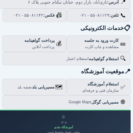
📍
نازی‌آباد، بازار دوم، خیابان نیکنام جنوبی پلاک ۶
آدرس:
📠
📞
۰۲۱ - ۵۵۰۸۱۱۴۲
فکس:
۰۲۱ - ۵۵۰۸۱۱۲۹
تلفن:

خدمات الکترونیکی
پرداخت گواهینامه
کارت ورود به جلسه
💰
🎫
پرداخت آنلاین
مشاهده و چاپ کارت
🔍
استعلام گواهینامه
استعلام اعتبار

موقعیت آموزشگاه
استعلام آموزشگاه
🗺️
✅
مسیریابی بلد
نقشه بلد
سازمان فنی و حرفه‌ای
🌐
مسیریابی گوگل
Google Maps
©
۱۴۰۵
آموزشگاه نقدی
تمامی حقوق محفوظ است