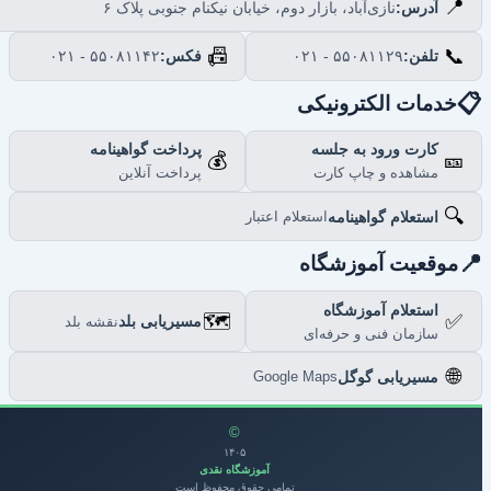
📍
نازی‌آباد، بازار دوم، خیابان نیکنام جنوبی پلاک ۶
آدرس:
📠
📞
۰۲۱ - ۵۵۰۸۱۱۴۲
فکس:
۰۲۱ - ۵۵۰۸۱۱۲۹
تلفن:

خدمات الکترونیکی
پرداخت گواهینامه
کارت ورود به جلسه
💰
🎫
پرداخت آنلاین
مشاهده و چاپ کارت
🔍
استعلام گواهینامه
استعلام اعتبار

موقعیت آموزشگاه
استعلام آموزشگاه
🗺️
✅
مسیریابی بلد
نقشه بلد
سازمان فنی و حرفه‌ای
🌐
مسیریابی گوگل
Google Maps
©
۱۴۰۵
آموزشگاه نقدی
تمامی حقوق محفوظ است