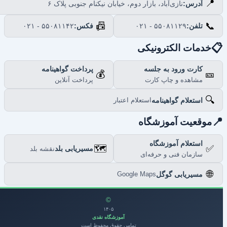
📍
نازی‌آباد، بازار دوم، خیابان نیکنام جنوبی پلاک ۶
آدرس:
📠
📞
۰۲۱ - ۵۵۰۸۱۱۴۲
فکس:
۰۲۱ - ۵۵۰۸۱۱۲۹
تلفن:

خدمات الکترونیکی
پرداخت گواهینامه
کارت ورود به جلسه
💰
🎫
پرداخت آنلاین
مشاهده و چاپ کارت
🔍
استعلام گواهینامه
استعلام اعتبار

موقعیت آموزشگاه
استعلام آموزشگاه
🗺️
✅
مسیریابی بلد
نقشه بلد
سازمان فنی و حرفه‌ای
🌐
مسیریابی گوگل
Google Maps
©
۱۴۰۵
آموزشگاه نقدی
تمامی حقوق محفوظ است