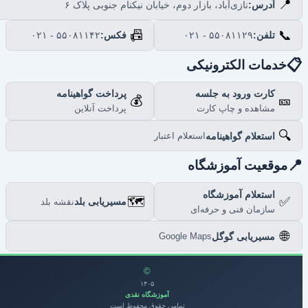
📍
نازی‌آباد، بازار دوم، خیابان نیکنام جنوبی پلاک ۶
آدرس:
📠
📞
۰۲۱ - ۵۵۰۸۱۱۴۲
فکس:
۰۲۱ - ۵۵۰۸۱۱۲۹
تلفن:

خدمات الکترونیکی
پرداخت گواهینامه
کارت ورود به جلسه
💰
🎫
پرداخت آنلاین
مشاهده و چاپ کارت
🔍
استعلام گواهینامه
استعلام اعتبار

موقعیت آموزشگاه
استعلام آموزشگاه
🗺️
✅
مسیریابی بلد
نقشه بلد
سازمان فنی و حرفه‌ای
🌐
مسیریابی گوگل
Google Maps
©
۱۴۰۵
آموزشگاه نقدی
تمامی حقوق محفوظ است