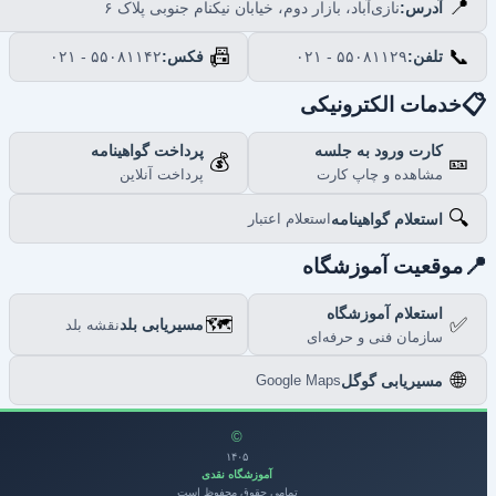
📍
نازی‌آباد، بازار دوم، خیابان نیکنام جنوبی پلاک ۶
آدرس:
📠
📞
۰۲۱ - ۵۵۰۸۱۱۴۲
فکس:
۰۲۱ - ۵۵۰۸۱۱۲۹
تلفن:

خدمات الکترونیکی
پرداخت گواهینامه
کارت ورود به جلسه
💰
🎫
پرداخت آنلاین
مشاهده و چاپ کارت
🔍
استعلام گواهینامه
استعلام اعتبار

موقعیت آموزشگاه
استعلام آموزشگاه
🗺️
✅
مسیریابی بلد
نقشه بلد
سازمان فنی و حرفه‌ای
🌐
مسیریابی گوگل
Google Maps
©
۱۴۰۵
آموزشگاه نقدی
تمامی حقوق محفوظ است