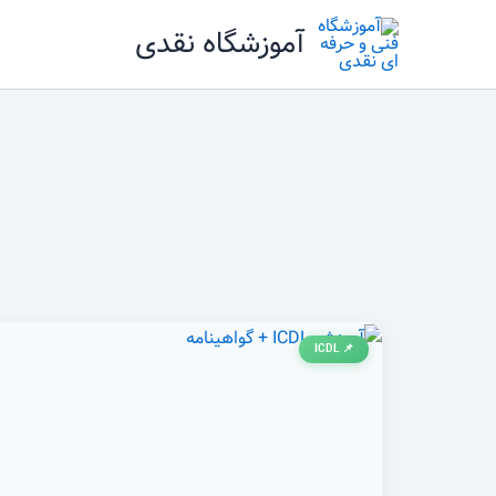
رش
آموزشگاه نقدی
ه
حتوا
📌 ICDL