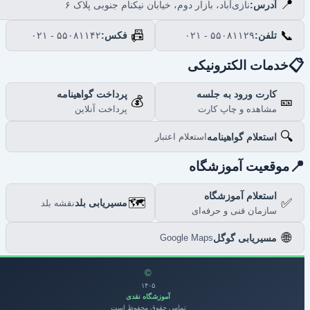
📍
نازی‌آباد، بازار دوم، خیابان نیکنام جنوبی پلاک ۶
آدرس:
📠
📞
۰۲۱ - ۵۵۰۸۱۱۴۲
فکس:
۰۲۱ - ۵۵۰۸۱۱۲۹
تلفن:

خدمات الکترونیکی
پرداخت گواهینامه
کارت ورود به جلسه
💰
🎫
پرداخت آنلاین
مشاهده و چاپ کارت
🔍
استعلام گواهینامه
استعلام اعتبار

موقعیت آموزشگاه
استعلام آموزشگاه
🗺️
✅
مسیریابی بلد
نقشه بلد
سازمان فنی و حرفه‌ای
🌐
مسیریابی گوگل
Google Maps
©
۱۴۰۵
آموزشگاه نقدی
تمامی حقوق محفوظ است