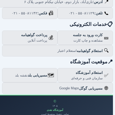
📍
نازی‌آباد، بازار دوم، خیابان نیکنام جنوبی پلاک ۶
آدرس:
📠
📞
۰۲۱ - ۵۵۰۸۱۱۴۲
فکس:
۰۲۱ - ۵۵۰۸۱۱۲۹
تلفن:

خدمات الکترونیکی
پرداخت گواهینامه
کارت ورود به جلسه
💰
🎫
پرداخت آنلاین
مشاهده و چاپ کارت
🔍
استعلام گواهینامه
استعلام اعتبار

موقعیت آموزشگاه
استعلام آموزشگاه
🗺️
✅
مسیریابی بلد
نقشه بلد
سازمان فنی و حرفه‌ای
🌐
مسیریابی گوگل
Google Maps
©
۱۴۰۵
آموزشگاه نقدی
تمامی حقوق محفوظ است