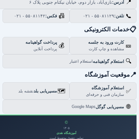
📍
نازی‌آباد، بازار دوم، خیابان نیکنام جنوبی پلاک ۶
آدرس:
📠
📞
۰۲۱ - ۵۵۰۸۱۱۴۲
فکس:
۰۲۱ - ۵۵۰۸۱۱۲۹
تلفن:

خدمات الکترونیکی
پرداخت گواهینامه
کارت ورود به جلسه
💰
🎫
پرداخت آنلاین
مشاهده و چاپ کارت
🔍
استعلام گواهینامه
استعلام اعتبار

موقعیت آموزشگاه
استعلام آموزشگاه
🗺️
✅
مسیریابی بلد
نقشه بلد
سازمان فنی و حرفه‌ای
🌐
مسیریابی گوگل
Google Maps
©
۱۴۰۵
آموزشگاه نقدی
تمامی حقوق محفوظ است