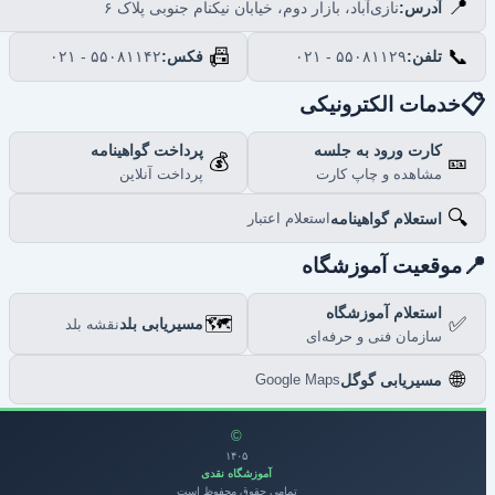
📍
نازی‌آباد، بازار دوم، خیابان نیکنام جنوبی پلاک ۶
آدرس:
📠
📞
۰۲۱ - ۵۵۰۸۱۱۴۲
فکس:
۰۲۱ - ۵۵۰۸۱۱۲۹
تلفن:

خدمات الکترونیکی
پرداخت گواهینامه
کارت ورود به جلسه
💰
🎫
پرداخت آنلاین
مشاهده و چاپ کارت
🔍
استعلام گواهینامه
استعلام اعتبار

موقعیت آموزشگاه
استعلام آموزشگاه
🗺️
✅
مسیریابی بلد
نقشه بلد
سازمان فنی و حرفه‌ای
🌐
مسیریابی گوگل
Google Maps
©
۱۴۰۵
آموزشگاه نقدی
تمامی حقوق محفوظ است