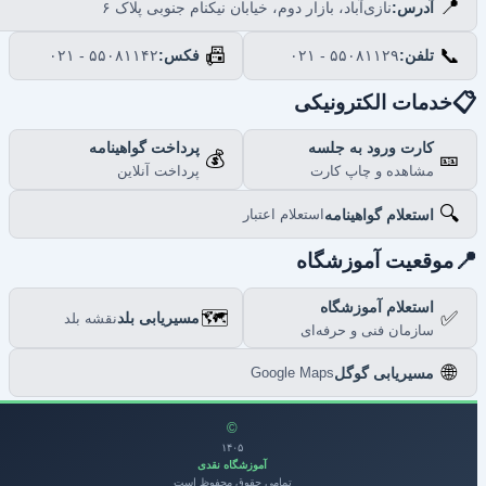
📍
نازی‌آباد، بازار دوم، خیابان نیکنام جنوبی پلاک ۶
آدرس:
📠
📞
۰۲۱ - ۵۵۰۸۱۱۴۲
فکس:
۰۲۱ - ۵۵۰۸۱۱۲۹
تلفن:

خدمات الکترونیکی
پرداخت گواهینامه
کارت ورود به جلسه
💰
🎫
پرداخت آنلاین
مشاهده و چاپ کارت
🔍
استعلام گواهینامه
استعلام اعتبار

موقعیت آموزشگاه
استعلام آموزشگاه
🗺️
✅
مسیریابی بلد
نقشه بلد
سازمان فنی و حرفه‌ای
🌐
مسیریابی گوگل
Google Maps
©
۱۴۰۵
آموزشگاه نقدی
تمامی حقوق محفوظ است