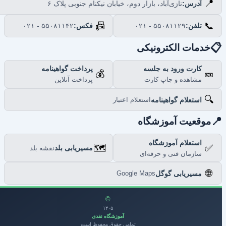
📍
نازی‌آباد، بازار دوم، خیابان نیکنام جنوبی پلاک ۶
آدرس:
📠
📞
۰۲۱ - ۵۵۰۸۱۱۴۲
فکس:
۰۲۱ - ۵۵۰۸۱۱۲۹
تلفن:

خدمات الکترونیکی
پرداخت گواهینامه
کارت ورود به جلسه
💰
🎫
پرداخت آنلاین
مشاهده و چاپ کارت
🔍
استعلام گواهینامه
استعلام اعتبار

موقعیت آموزشگاه
استعلام آموزشگاه
🗺️
✅
مسیریابی بلد
نقشه بلد
سازمان فنی و حرفه‌ای
🌐
مسیریابی گوگل
Google Maps
©
۱۴۰۵
آموزشگاه نقدی
تمامی حقوق محفوظ است