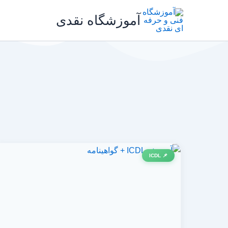
رش
آموزشگاه نقدی
ه
حتوا
📌 ICDL