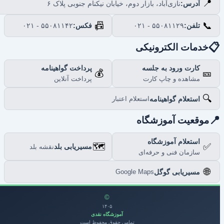
📍
نازی‌آباد، بازار دوم، خیابان نیکنام جنوبی پلاک ۶
آدرس:
📠
📞
۰۲۱ - ۵۵۰۸۱۱۴۲
فکس:
۰۲۱ - ۵۵۰۸۱۱۲۹
تلفن:

خدمات الکترونیکی
پرداخت گواهینامه
کارت ورود به جلسه
💰
🎫
پرداخت آنلاین
مشاهده و چاپ کارت
🔍
استعلام گواهینامه
استعلام اعتبار

موقعیت آموزشگاه
استعلام آموزشگاه
🗺️
✅
مسیریابی بلد
نقشه بلد
سازمان فنی و حرفه‌ای
🌐
مسیریابی گوگل
Google Maps
©
۱۴۰۵
آموزشگاه نقدی
تمامی حقوق محفوظ است